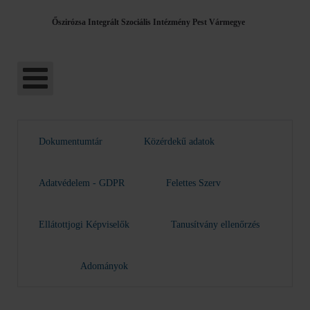
Őszirózsa Integrált Szociális Intézmény Pest Vármegye
Dokumentumtár
Közérdekű adatok
Adatvédelem - GDPR
Felettes Szerv
Ellátottjogi Képviselők
Tanusítvány ellenőrzés
Adományok