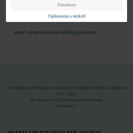
Elérhetőségek:
Elutasítom
Tájékoztatás a sütikről
Telefon: +36-70/943-7567
email:
selmecine.dr.kato.szilvia@gmail.com
© ŐSZIRÓZSA INTEGRÁLT SZOCIÁLIS INTÉZMÉNY PEST VÁRMEGYE
2016 - 2026
Developed by SZGYF Informatikai Főosztály
for Gantry 5.
AKADÁLYMENTESÍTÉSI NYILATKOZAT