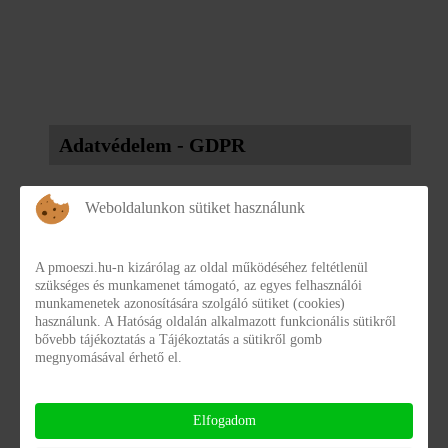
Adatvédelem - GDPR
Az intézmény adatvédelmi szabályzata itt érhető el:
Weboldalunkon sütiket használunk
Alapdokumentumok
A pmoeszi.hu-n kizárólag az oldal működéséhez feltétlenül
Adatvédelmi tisztviselő:
szükséges és munkamenet támogató, az egyes felhasználói
munkamenetek azonosítására szolgáló sütiket (cookies)
használunk. A Hatóság oldalán alkalmazott funkcionális sütikről
Selmeciné dr. Kató Szilvia Mónika LL.M.
bővebb tájékoztatás a Tájékoztatás a sütikről gomb
megnyomásával érhető el.
adatbiztonsági és adatvédelmi szakjogász egyéni
vállalkozó
Elfogadom