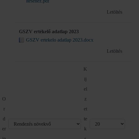
ltesehez.pdf
Letöltés
GSZV ertékelő adatlap 2023
GSZV ertekelo adatlap 2023.docx
Letöltés
K
ij
el
O
z
r
et
d
te
er
k
in
s