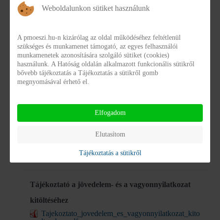
Weboldalunkon sütiket használunk
Elogondozasi_adatlap.doc
Letöltés
A pmoeszi.hu-n kizárólag az oldal működéséhez feltétlenül
szükséges és munkamenet támogató, az egyes felhasználói
munkamenetek azonosítására szolgáló sütiket (cookies)
Jövedelemnyilatkozat (szerkeszthető formátum)
használunk. A Hatóság oldalán alkalmazott funkcionális sütikről
bővebb tájékoztatás a Tájékoztatás a sütikről gomb
II_Jovedelemnyilatkozat.docx
megnyomásával érhető el.
Letöltés
Elfogadom
Vagyonnyilatkozat (szerkeszthető formátum)
Elutasítom
Vagyonnyilatkozat.doc
Tájékoztatás a sütikről
Letöltés
Tájékoztató a jövedelem- és a vagyonnyilatkozat
kitöltéséhez
Tajekoztato_jovedelem_es_vagyonnyilatkozat_kito