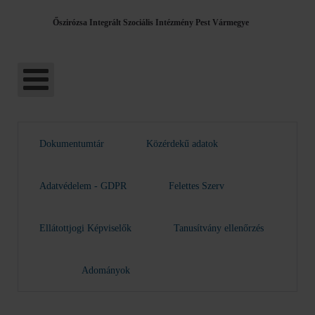
Őszirózsa Integrált Szociális Intézmény Pest Vármegye
Dokumentumtár
Közérdekű adatok
Adatvédelem - GDPR
Felettes Szerv
Ellátottjogi Képviselők
Tanusítvány ellenőrzés
Adományok