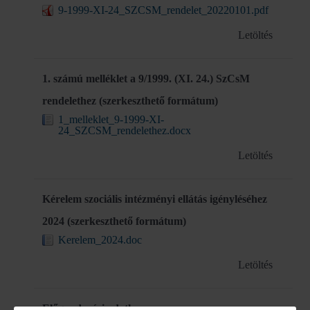
9-1999-XI-24_SZCSM_rendelet_20220101.pdf
Letöltés
1. számú melléklet a 9/1999. (XI. 24.) SzCsM
rendelethez (szerkeszthető formátum)
1_melleklet_9-1999-XI-
24_SZCSM_rendelethez.docx
Letöltés
Kérelem szociális intézményi ellátás igényléséhez
2024 (szerkeszthető formátum)
Kerelem_2024.doc
Letöltés
Előgondozási adatlap