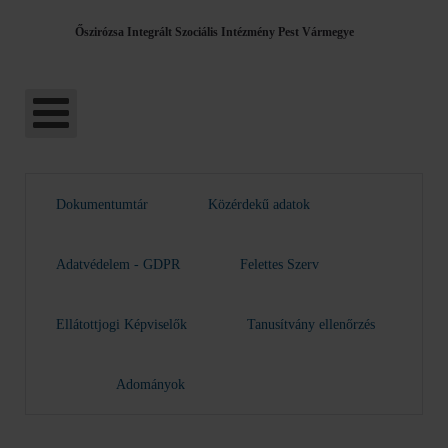
Őszirózsa Integrált Szociális Intézmény Pest Vármegye
Dokumentumtár
Közérdekű adatok
Adatvédelem - GDPR
Felettes Szerv
Ellátottjogi Képviselők
Tanusítvány ellenőrzés
Adományok