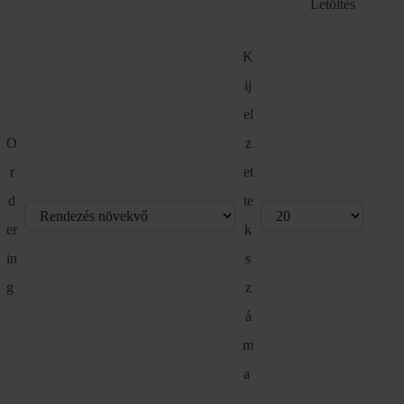
Letöltés
K
ij
el
O
z
r
et
d
te
er
k
in
s
g
z
á
m
a