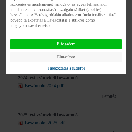
2022. évi számviteli beszámoló
szükséges és munkamenet támogató, az egyes felhasználói
munkamenetek azonosítására szolgáló sütiket (cookies)
koltsegvetesi-beszamolo-2022.pdf
használunk. A Hatóság oldalán alkalmazott funkcionális sütikről
bővebb tájékoztatás a Tájékoztatás a sütikről gomb
Letöltés
megnyomásával érhető el.
2023. évi számviteli beszámoló
Elfogadom
2023 ves kltsgvetsi beszmol.pdf
Elutasítom
Letöltés
Tájékoztatás a sütikről
2024. évi számviteli beszámoló
Beszámoló 2024.pdf
Letöltés
2025. évi számviteli beszámoló
Beszamolo_2025.pdf