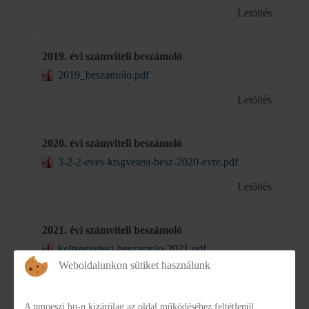
Letöltés
2019. évi számviteli beszámoló
2019_beszamolo.pdf
Letöltés
2020. évi számviteli beszámoló
3-2-2-eves-ktsgvetesi-besz-2020-evre.pdf
Letöltés
2021. évi számviteli beszámoló
koltsegvetesi-beszamolo-2021.pdf
Weboldalunkon sütiket használunk
Letöltés
A pmoeszi.hu-n kizárólag az oldal működéséhez feltétlenül