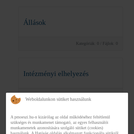
Állások
Kategóriák: 0
/
Fájlok: 0
Intézményi elhelyezés
Kategóriák: 0
/
Fájlok: 8
Weboldalunkon sütiket használunk
A pmoeszi.hu-n kizárólag az oldal működéséhez feltétlenül
szükséges és munkamenet támogató, az egyes felhasználói
2.6 A szerv nyilvántartásai
munkamenetek azonosítására szolgáló sütiket (cookies)
használunk. A Hatóság oldalán alkalmazott funkcionális sütikről