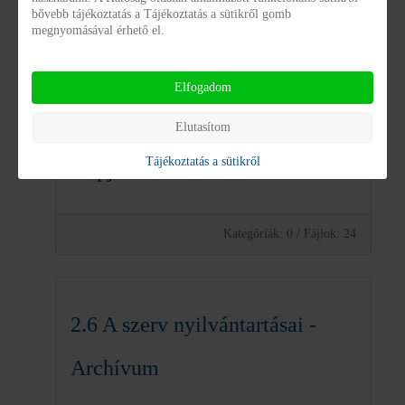
bővebb tájékoztatás a Tájékoztatás a sütikről gomb
megnyomásával érhető el.
Kategóriák: 0
/
Fájlok: 1
Elfogadom
2.14 Statisztikák jogszabály
Elutasítom
Tájékoztatás a sütikről
alapján
Kategóriák: 0
/
Fájlok: 24
2.6 A szerv nyilvántartásai -
Archívum