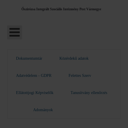
Őszirózsa Integrált Szociális Intézmény Pest Vármegye
Dokumentumtár
Közérdekű adatok
Adatvédelem - GDPR
Felettes Szerv
Ellátottjogi Képviselők
Tanusítvány ellenőrzés
Adományok